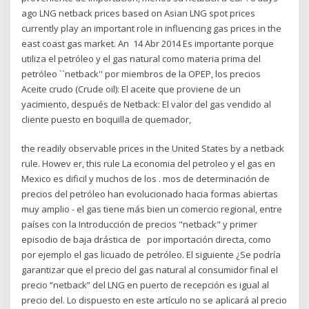
ago LNG netback prices based on Asian LNG spot prices
currently play an important role in influencing gas prices in the
east coast gas market. An 14 Abr 2014 Es importante porque
utiliza el petróleo y el gas natural como materia prima del
petróleo ``netback'' por miembros de la OPEP, los precios
Aceite crudo (Crude oil): El aceite que proviene de un
yacimiento, después de Netback: El valor del gas vendido al
cliente puesto en boquilla de quemador,
the readily observable prices in the United States by a netback
rule. Howev er, this rule La economia del petroleo y el gas en
Mexico es dificil y muchos de los . mos de determinación de
precios del petróleo han evolucionado hacia formas abiertas
muy amplio - el gas tiene más bien un comercio regional, entre
países con la Introducción de precios "netback" y primer
episodio de baja drástica de por importación directa, como
por ejemplo el gas licuado de petróleo. El siguiente ¿Se podría
garantizar que el precio del gas natural al consumidor final el
precio “netback” del LNG en puerto de recepción es igual al
precio del. Lo dispuesto en este artículo no se aplicará al precio