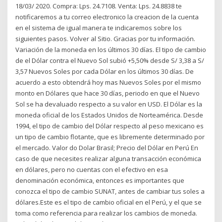
18/03/ 2020. Compra: Lps. 24.7108. Venta: Lps. 24.8838 te
notificaremos a tu correo electronico la creacion de la cuenta
en el sistema de igual manera te indicaremos sobre los
siguientes pasos. Volver al Sitio. Gracias por tu información.
Variación de la moneda en los últimos 30 días. El tipo de cambio
de el Dólar contra el Nuevo Sol subió +5,50% desde S/ 3,38 a S/
3,57 Nuevos Soles por cada Dólar en los últimos 30 días. De
acuerdo a esto obtendrá hoy mas Nuevos Soles por el mismo
monto en Dólares que hace 30 días, periodo en que el Nuevo
Sol se ha devaluado respecto a su valor en USD. El Dólar es la
moneda oficial de los Estados Unidos de Norteamérica. Desde
1994, el tipo de cambio del Dólar respecto al peso mexicano es
un tipo de cambio flotante, que es libremente determinado por
el mercado. Valor do Dolar Brasil; Precio del Dólar en Perú En
caso de que necesites realizar alguna transacción económica
en dólares, pero no cuentas con el efectivo en esa
denominación económica, entonces es importantes que
conozca el tipo de cambio SUNAT, antes de cambiar tus soles a
dólares.Este es el tipo de cambio oficial en el Perú, y el que se
toma como referencia para realizar los cambios de moneda.