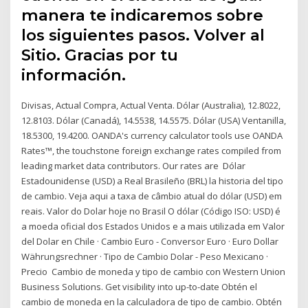
manera te indicaremos sobre
los siguientes pasos. Volver al
Sitio. Gracias por tu
información.
Divisas, Actual Compra, Actual Venta. Dólar (Australia), 12.8022,
12.8103. Dólar (Canadá), 14.5538, 14.5575. Dólar (USA) Ventanilla,
18.5300, 19.4200. OANDA's currency calculator tools use OANDA
Rates™, the touchstone foreign exchange rates compiled from
leading market data contributors. Our rates are Dólar
Estadounidense (USD) a Real Brasileño (BRL) la historia del tipo
de cambio. Veja aqui a taxa de câmbio atual do dólar (USD) em
reais. Valor do Dolar hoje no Brasil O dólar (Código ISO: USD) é
a moeda oficial dos Estados Unidos e a mais utilizada em Valor
del Dolar en Chile · Cambio Euro - Conversor Euro · Euro Dollar
Währungsrechner · Tipo de Cambio Dolar - Peso Mexicano ·
Precio Cambio de moneda y tipo de cambio con Western Union
Business Solutions. Get visibility into up-to-date Obtén el
cambio de moneda en la calculadora de tipo de cambio. Obtén