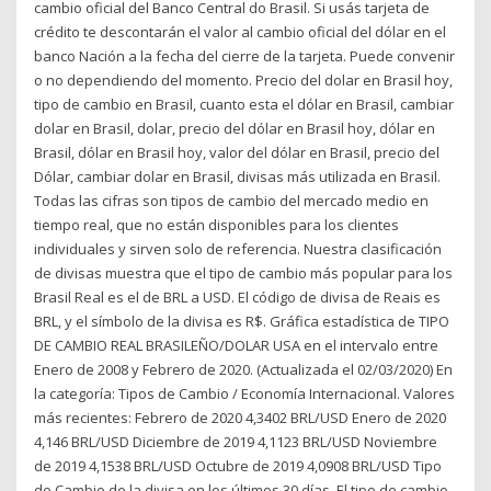
cambio oficial del Banco Central do Brasil. Si usás tarjeta de
crédito te descontarán el valor al cambio oficial del dólar en el
banco Nación a la fecha del cierre de la tarjeta. Puede convenir
o no dependiendo del momento. Precio del dolar en Brasil hoy,
tipo de cambio en Brasil, cuanto esta el dólar en Brasil, cambiar
dolar en Brasil, dolar, precio del dólar en Brasil hoy, dólar en
Brasil, dólar en Brasil hoy, valor del dólar en Brasil, precio del
Dólar, cambiar dolar en Brasil, divisas más utilizada en Brasil.
Todas las cifras son tipos de cambio del mercado medio en
tiempo real, que no están disponibles para los clientes
individuales y sirven solo de referencia. Nuestra clasificación
de divisas muestra que el tipo de cambio más popular para los
Brasil Real es el de BRL a USD. El código de divisa de Reais es
BRL, y el símbolo de la divisa es R$. Gráfica estadística de TIPO
DE CAMBIO REAL BRASILEÑO/DOLAR USA en el intervalo entre
Enero de 2008 y Febrero de 2020. (Actualizada el 02/03/2020) En
la categoría: Tipos de Cambio / Economía Internacional. Valores
más recientes: Febrero de 2020 4,3402 BRL/USD Enero de 2020
4,146 BRL/USD Diciembre de 2019 4,1123 BRL/USD Noviembre
de 2019 4,1538 BRL/USD Octubre de 2019 4,0908 BRL/USD Tipo
de Cambio de la divisa en los últimos 30 días. El tipo de cambio