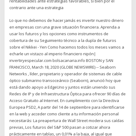
rentabilidades ante estrategias favorables, si bien por el
contrario ante una estrategia
Lo que no debemos de hacer jamás es invertir nuestro dinero
en empresas con una grave situación financiera. Aprenda a
usar los futuros y los opciones como instrumentos de
cobertura de su Seguimiento técnico a la dupla de futuros
sobre el Nikkei - Yen Como hacemos todos los meses vamos a
echarle un vistazo al imperio financiero nipón|
invertiryespecular.com bolsacanaria.info BOSTON y SAN
FRANCISCO, March 18, 2020 (GLOBE NEWSWIRE) -- Seaborn
Networks , líder, propietario y operador de sistemas de cable
óptico submarino transoceánico (Seaborn), anunció hoy que
está dando apoyo a EdgeUno y juntos están uniendo sus
Redes de IP y de Infraestructura Óptica para ofrecer 90 días de
Acceso Gratuito al Internet. En cumplimiento con la Directiva
Europea PSD2, A partir del 14 de septiembre para identificarse
en la web y acceder como cliente a tu información personal
necesitarás: La preapertura de Wall Street modera sus caídas
previas, Los futuros del S&P 500 pasan a cotizar ahora
prácticamente en tablas, un 0,01% a la baja, al igual que