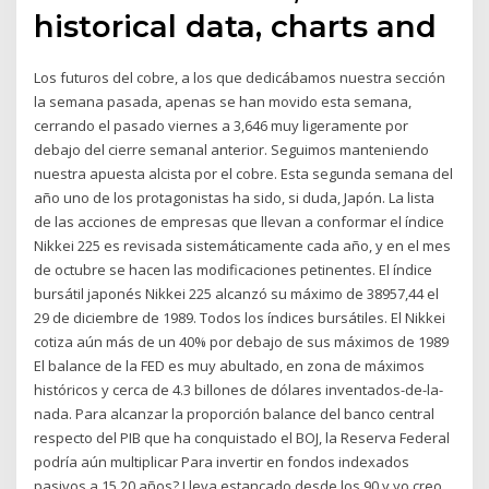
historical data, charts and
Los futuros del cobre, a los que dedicábamos nuestra sección
la semana pasada, apenas se han movido esta semana,
cerrando el pasado viernes a 3,646 muy ligeramente por
debajo del cierre semanal anterior. Seguimos manteniendo
nuestra apuesta alcista por el cobre. Esta segunda semana del
año uno de los protagonistas ha sido, si duda, Japón. La lista
de las acciones de empresas que llevan a conformar el índice
Nikkei 225 es revisada sistemáticamente cada año, y en el mes
de octubre se hacen las modificaciones petinentes. El índice
bursátil japonés Nikkei 225 alcanzó su máximo de 38957,44 el
29 de diciembre de 1989. Todos los índices bursátiles. El Nikkei
cotiza aún más de un 40% por debajo de sus máximos de 1989
El balance de la FED es muy abultado, en zona de máximos
históricos y cerca de 4.3 billones de dólares inventados-de-la-
nada. Para alcanzar la proporción balance del banco central
respecto del PIB que ha conquistado el BOJ, la Reserva Federal
podría aún multiplicar Para invertir en fondos indexados
pasivos a 15 20 años? Lleva estancado desde los 90 y yo creo