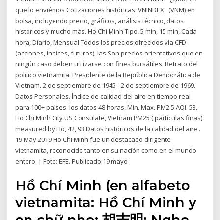
que lo enviémos Cotizaciones históricas: VNINDEX (VNM) en
bolsa, incluyendo precio, gráficos, análisis técnico, datos
históricos y mucho más. Ho Chi Minh Tipo, 5 min, 15 min, Cada
hora, Diario, Mensual Todos los precios ofrecidos vía CFD
(acciones, índices, futuros), las Son precios orientativos que en
ningún caso deben utilizarse con fines bursátiles. Retrato del
politico vietnamita. Presidente de la República Democrática de
Vietnam. 2 de septiembre de 1945 - 2 de septiembre de 1969.
Datos Personales. Índice de calidad del aire en tiempo real
para 100+ países. ​​los datos 48 horas, Min, Max. PM2.5 AQI. 53,
Ho Chi Minh City US Consulate, Vietnam PM25 ( partículas finas)
measured by Ho, 42, 93 Datos históricos de la calidad del aire .
19 May 2019 Ho Chi Minh fue un destacado dirigente
vietnamita, reconocido tanto en su nación como en el mundo
entero. | Foto: EFE. Publicado 19 mayo
Hồ Chí Minh (en alfabeto
vietnamita: Hồ Chí Minh y
en chữ nho: 胡志明; Nghe