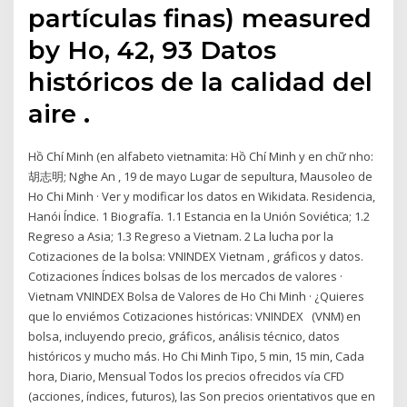
partículas finas) measured
by Ho, 42, 93 Datos
históricos de la calidad del
aire .
Hồ Chí Minh (en alfabeto vietnamita: Hồ Chí Minh y en chữ nho:
胡志明; Nghe An , 19 de mayo Lugar de sepultura, Mausoleo de
Ho Chi Minh · Ver y modificar los datos en Wikidata. Residencia,
Hanói Índice. 1 Biografía. 1.1 Estancia en la Unión Soviética; 1.2
Regreso a Asia; 1.3 Regreso a Vietnam. 2 La lucha por la
Cotizaciones de la bolsa: VNINDEX Vietnam , gráficos y datos.
Cotizaciones Índices bolsas de los mercados de valores ·
Vietnam VNINDEX Bolsa de Valores de Ho Chi Minh · ¿Quieres
que lo enviémos Cotizaciones históricas: VNINDEX (VNM) en
bolsa, incluyendo precio, gráficos, análisis técnico, datos
históricos y mucho más. Ho Chi Minh Tipo, 5 min, 15 min, Cada
hora, Diario, Mensual Todos los precios ofrecidos vía CFD
(acciones, índices, futuros), las Son precios orientativos que en